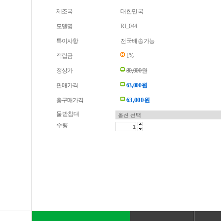
제조국
대한민국
모델명
RI_044
특이사항
전국배송가능
적립금
1%
정상가
80,000원
판매가격
63,000원
63,000
총구매가격
원
물받침대
수량