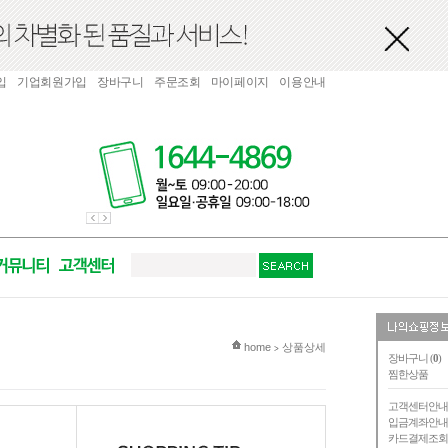
입
기업회원가입
장바구니
주문조회
마이페이지
이용안내
현재 위치
home
상품상세
>
장바구니 (
0
)
찜한상품
고객센터안
입금계좌안
카드결제조