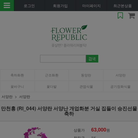
로그인
회원가입
마이페이지
최근본상품
축하화환
근조화환
동양란
서양란
꽃바구니
꽃다발
관엽식물
공기정화식물
서양란
서양란
만천홍 (RI_044) 서양란 서양난 개업화분 거실 집들이 승진선물
축하
63,000
상품가
원
적립금
1%