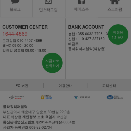
CUSTOMER CENTER
BANK ACCOUNT
1644-4869
비회원
농협 : 355-0032-7705-13
1:1 문의
신한 : 110-427-887160
문자상담 010-4407-4869
예금주 :
월~토 09:00 - 20:00
플라워리퍼블릭(박상현)
일요일·공휴일 09:00 - 18:00
지금바로
전화하기
PC 버전
이용안내
고객센터
플라워리퍼블릭
부산광역시 해운대구 양운로 80번길 22,9층
대표
박상현
개인정보 보호 책임자
박신영
통신판매업신고번호
제2014-부산해운-0664호
사업자 등록번호
608-92-02734