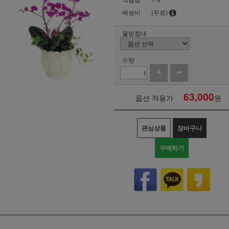
배송비
(무료)
물받침대
수량
63,000
옵션 적용가
원
관심상품
장바구니
구매하기