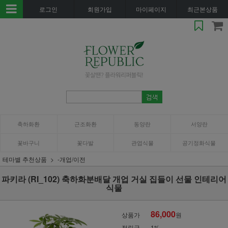
로그인
회원가입
마이페이지
최근본상품
축하화환
근조화환
동양란
서양란
꽃바구니
꽃다발
관엽식물
공기정화식물
테마별 추천상품
-개업/이전
파키라 (RI_102) 축하화분배달 개업 거실 집들이 선물 인테리어
식물
86,000
상품가
원
적립금
1%