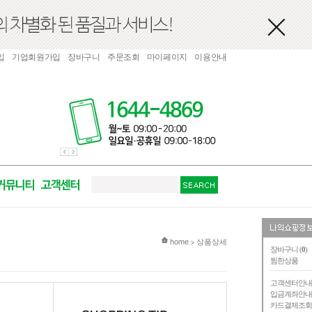
입
기업회원가입
장바구니
주문조회
마이페이지
이용안내
현재 위치
home
상품상세
>
장바구니 (
0
)
찜한상품
고객센터안
입금계좌안
카드결제조