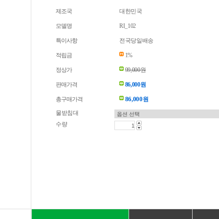
제조국
대한민국
모델명
RI_102
특이사항
전국당일배송
적립금
1%
정상가
99,000원
판매가격
86,000원
86,000
총구매가격
원
물받침대
수량