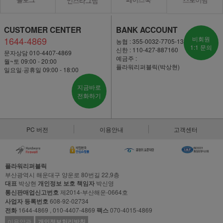
CUSTOMER CENTER
BANK ACCOUNT
1644-4869
비회원
농협 : 355-0032-7705-13
1:1 문의
신한 : 110-427-887160
문자상담 010-4407-4869
예금주 :
월~토 09:00 - 20:00
플라워리퍼블릭(박상현)
일요일·공휴일 09:00 - 18:00
지금바로
전화하기
PC 버전
이용안내
고객센터
플라워리퍼블릭
부산광역시 해운대구 양운로 80번길 22,9층
대표
박상현
개인정보 보호 책임자
박신영
통신판매업신고번호
제2014-부산해운-0664호
사업자 등록번호
608-92-02734
전화
1644-4869 , 010-4407-4869
팩스
070-4015-4869
이용약관
개인정보처리방침