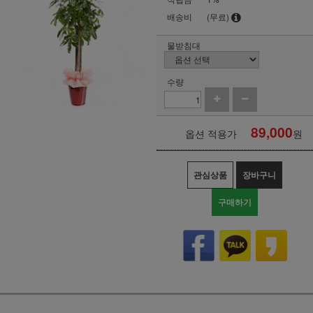
배송비
(무료)
물받침대
수량
89,000
옵션 적용가
원
관심상품
장바구니
구매하기