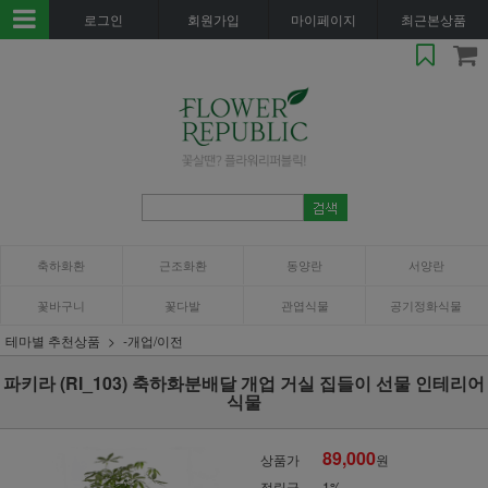
로그인
회원가입
마이페이지
최근본상품
축하화환
근조화환
동양란
서양란
꽃바구니
꽃다발
관엽식물
공기정화식물
테마별 추천상품
-개업/이전
파키라 (RI_103) 축하화분배달 개업 거실 집들이 선물 인테리어
식물
89,000
상품가
원
적립금
1%