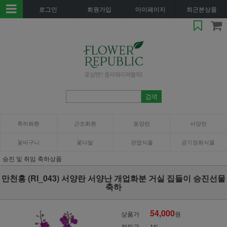
로그인
회원가입
마이페이지
최근본상품
축하화환
근조화환
동양란
서양란
꽃바구니
꽃다발
관엽식물
공기정화식물
승진 및 취임 축하상품
만천홍 (RI_043) 서양란 서양난 개업화분 거실 집들이 승진선물
축하
54,000
상품가
원
적립금
1%