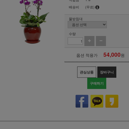
배송비
(무료)
물받침대
수량
54,000
옵션 적용가
원
관심상품
장바구니
구매하기