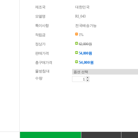
제조국
대한민국
모델명
RI_043
특이사항
전국배송가능
적립금
1%
정상가
62,000원
판매가격
54,000원
54,000
총구매가격
원
물받침대
수량