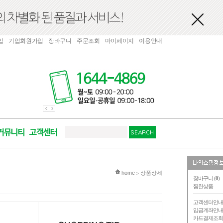
입
기업회원가입
장바구니
주문조회
마이페이지
이용안내
현재 위치
home
상품상세
>
장바구니 (
0
)
찜한상품
고객센터안
입금계좌안
카드결제조