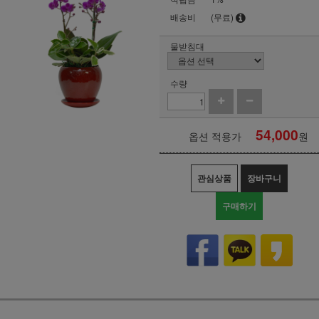
배송비
(무료)
물받침대
수량
54,000
옵션 적용가
원
관심상품
장바구니
구매하기