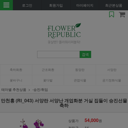
로그인
회원가입
마이페이지
최근본상품
축하화환
근조화환
동양란
서양란
꽃바구니
꽃다발
관엽식물
공기정화식물
테마별 추천상품
-승진/취임
만천홍 (RI_043) 서양란 서양난 개업화분 거실 집들이 승진선물
축하
54,000
상품가
원
적립금
1%