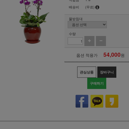
배송비
(무료)
물받침대
수량
54,000
옵션 적용가
원
관심상품
장바구니
구매하기