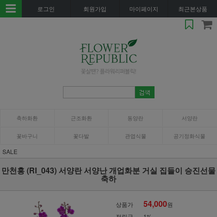
로그인
회원가입
마이페이지
최근본상품
축하화환
근조화환
동양란
서양란
꽃바구니
꽃다발
관엽식물
공기정화식물
SALE
만천홍 (RI_043) 서양란 서양난 개업화분 거실 집들이 승진선물
축하
54,000
상품가
원
적립금
1%