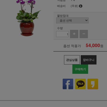
배송비
(무료)
물받침대
수량
54,000
옵션 적용가
원
관심상품
장바구니
구매하기