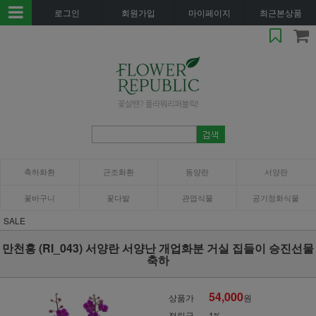
로그인
회원가입
마이페이지
최근본상품
축하화환
근조화환
동양란
서양란
꽃바구니
꽃다발
관엽식물
공기정화식물
SALE
만천홍 (RI_043) 서양란 서양난 개업화분 거실 집들이 승진선물
축하
54,000
상품가
원
적립금
1%