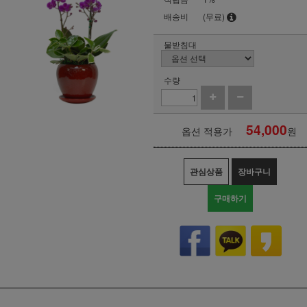
배송비
(무료)
물받침대
수량
54,000
옵션 적용가
원
관심상품
장바구니
구매하기