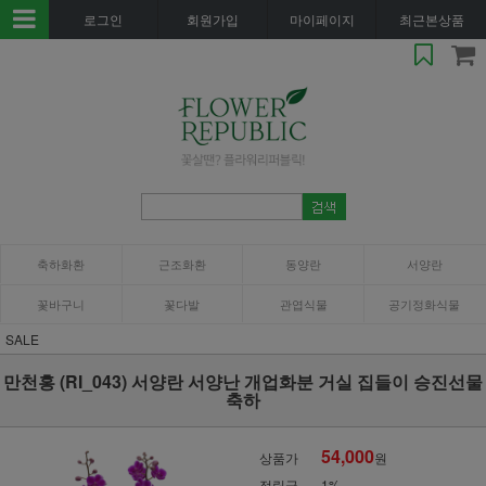
로그인
회원가입
마이페이지
최근본상품
축하화환
근조화환
동양란
서양란
꽃바구니
꽃다발
관엽식물
공기정화식물
SALE
만천홍 (RI_043) 서양란 서양난 개업화분 거실 집들이 승진선물
축하
54,000
상품가
원
적립금
1%