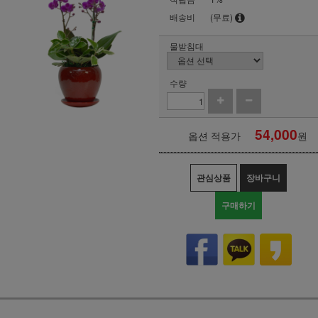
배송비
(무료)
물받침대
수량
54,000
옵션 적용가
원
관심상품
장바구니
구매하기