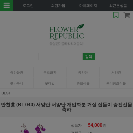
로그인
회원가입
마이페이지
최근본상품
축하화환
근조화환
동양란
서양란
꽃바구니
꽃다발
관엽식물
공기정화식물
BEST
만천홍 (RI_043) 서양란 서양난 개업화분 거실 집들이 승진선물
축하
54,000
상품가
원
적립금
1%