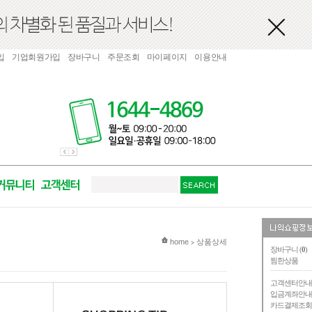
입
기업회원가입
장바구니
주문조회
마이페이지
이용안내
현재 위치
home
상품상세
>
장바구니 (
0
)
찜한상품
고객센터안
입금계좌안
카드결제조