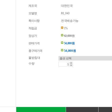
제조국
대한민국
모델명
RI_043
특이사항
전국배송가능
적립금
1%
정상가
62,000원
판매가격
54,000원
54,000
총구매가격
원
물받침대
수량