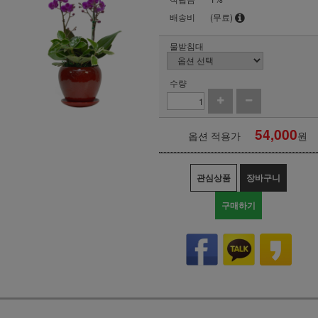
배송비
(무료)
물받침대
수량
54,000
옵션 적용가
원
관심상품
장바구니
구매하기