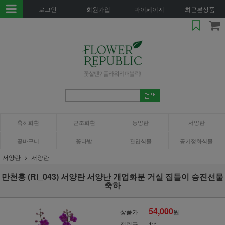
로그인
회원가입
마이페이지
최근본상품
축하화환
근조화환
동양란
서양란
꽃바구니
꽃다발
관엽식물
공기정화식물
서양란
서양란
만천홍 (RI_043) 서양란 서양난 개업화분 거실 집들이 승진선물
축하
54,000
상품가
원
적립금
1%