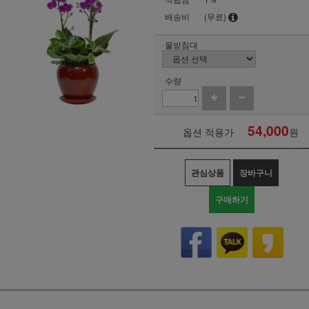
배송비
(무료)
물받침대
수량
54,000
옵션 적용가
원
관심상품
장바구니
구매하기