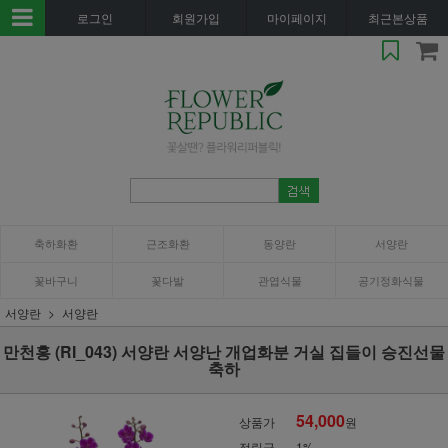
로그인
회원가입
마이페이지
최근본상품
축하화환
근조화환
동양란
서양란
꽃바구니
꽃다발
관엽식물
공기정화식물
서양란
서양란
만천홍 (RI_043) 서양란 서양난 개업화분 거실 집들이 승진선물
축하
54,000
상품가
원
적립금
1%