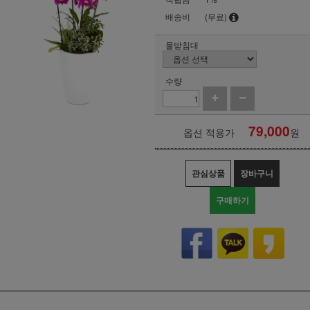
배송비
(무료)
물받침대
수량
79,000
옵션 적용가
원
관심상품
장바구니
구매하기