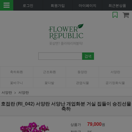
로그인
회원가입
마이페이지
최근본상품
축하화환
근조화환
동양란
서양란
꽃바구니
꽃다발
관엽식물
공기정화식물
서양란
서양란
호접란 (RI_042) 서양란 서양난 개업화분 거실 집들이 승진선물
축하
79,000
상품가
원
적립금
1%