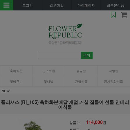
로그인
회원가입
마이페이지
최근본상품
축하화환
근조화환
동양란
서양란
꽃바구니
꽃다발
관엽식물
공기정화식물
NEW
폴리셔스 (RI_105) 축하화분배달 개업 거실 집들이 선물 인테리
어식물
114,000
상품가
원
적립금
1%