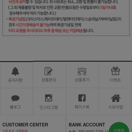
CUSTOMER CENTER
BANK ACCOUNT
1644-4869
비회원
농협 : 355-0032-7705-13