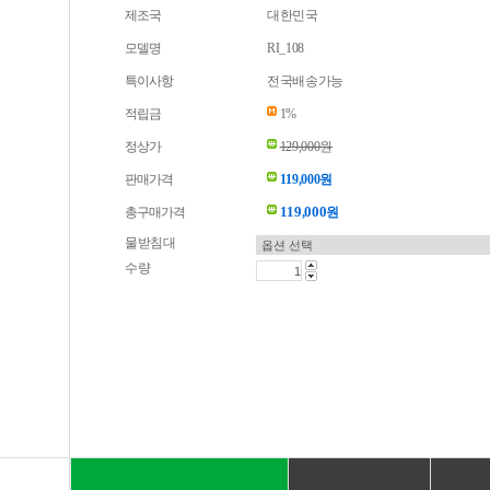
제조국
대한민국
모델명
RI_108
특이사항
전국배송가능
적립금
1%
정상가
129,000원
판매가격
119,000원
119,000
총구매가격
원
물받침대
수량