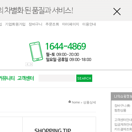
입
기업회원가입
장바구니
주문조회
마이페이지
이용안내
현재 위치
home
상품상세
>
장바구니 (
0
)
찜한상품
고객센터안
입금계좌안
카드결제조