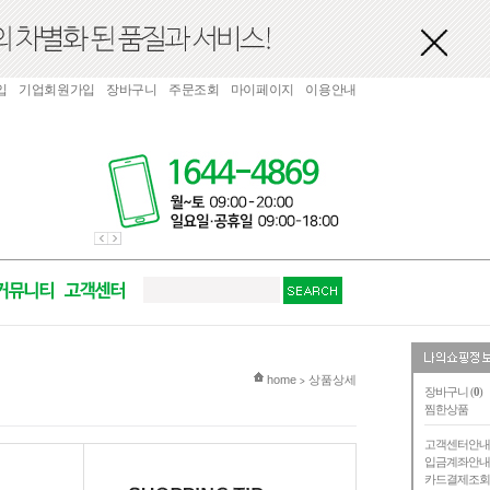
입
기업회원가입
장바구니
주문조회
마이페이지
이용안내
현재 위치
home
상품상세
>
장바구니 (
0
)
찜한상품
고객센터안
입금계좌안
카드결제조