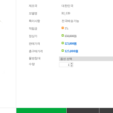
제조국
대한민국
모델명
RI_039
특이사항
전국배송가능
적립금
1%
정상가
150,000원
판매가격
125,000원
125,000
총구매가격
원
물받침대
수량