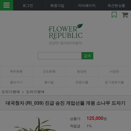
로그인
회원가입
마이페이지
최근본상품
축하화환
근조화환
동양란
서양란
꽃바구니
꽃다발
관엽식물
공기정화식물
도자기/분재
도자기/분재
대국청자 (RI_039) 진급 승진 개업선물 개원 소나무 도자기
125,000
상품가
원
적립금
1%