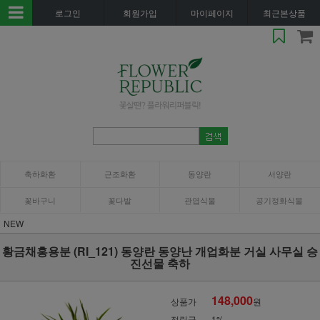
로그인
회원가입
마이페이지
최근본상품
축하화환
근조화환
동양란
서양란
꽃바구니
꽃다발
관엽식물
공기정화식물
NEW
황금채홍용분 (RI_121) 동양란 동양난 개업화분 거실 사무실 승
진선물 축하
148,000
상품가
원
적립금
1%