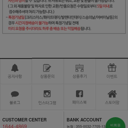
CUSTOMER CENTER
BANK ACCOUNT
1644-4869
비회원
농협 : 355-0032-7705-13