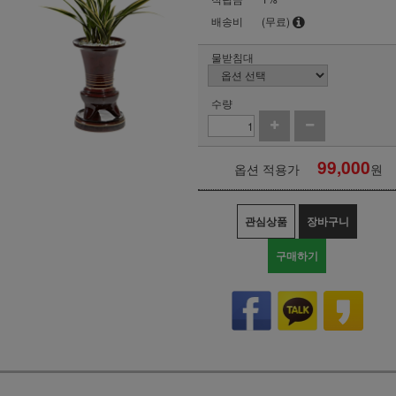
배송비
(무료)
물받침대
수량
99,000
옵션 적용가
원
관심상품
장바구니
구매하기