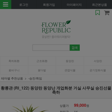
로그인
회원가입
마이페이지
최근본상품
축하화환
근조화환
동양란
서양란
꽃바구니
꽃다발
관엽식물
공기정화식물
테마별 추천상품
-승진/취임
황룡관 (RI_122) 동양란 동양난 개업화분 거실 사무실 승진선물
축하
99,000
상품가
원
적립금
1%