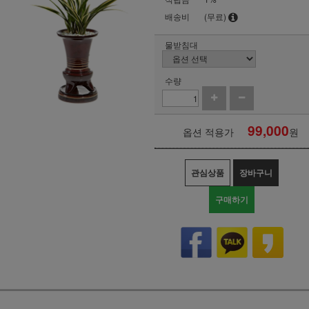
배송비
(무료)
물받침대
수량
99,000
옵션 적용가
원
관심상품
장바구니
구매하기