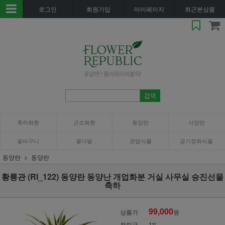
로그인
회원가입
마이페이지
최근본상품
축하화환
근조화환
동양란
서양란
꽃바구니
꽃다발
관엽식물
공기정화식물
동양란
동양란
황룡관 (RI_122) 동양란 동양난 개업화분 거실 사무실 승진선물
축하
99,000
상품가
원
적립금
1%