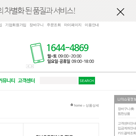
입
기업회원가입
장바구니
주문조회
마이페이지
이용안내
현재 위치
home
상품상세
>
장바구니 (
0
)
찜한상품
고객센터안
입금계좌안
카드결제조