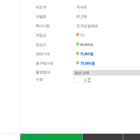
제조국
국내외
모델명
RI_030
특이사항
전국당일배송
적립금
1%
정상가
90,000원
판매가격
79,000원
79,000
총구매가격
원
물받침대
수량