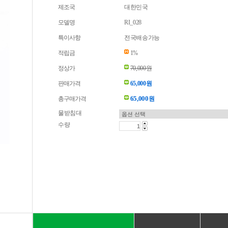
제조국
대한민국
모델명
RI_028
특이사항
전국배송가능
적립금
1%
정상가
70,000원
판매가격
65,000원
65,000
총구매가격
원
물받침대
수량