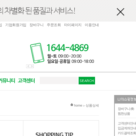
입
기업회원가입
장바구니
주문조회
마이페이지
이용안내
현재 위치
home
상품상세
>
장바구니 (
0
)
찜한상품
고객센터안
입금계좌안
카드결제조