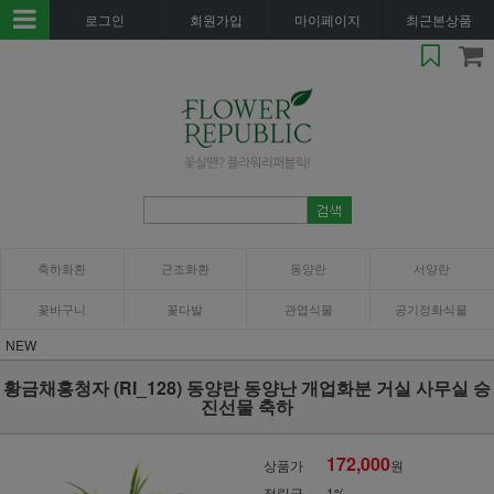
로그인
회원가입
마이페이지
최근본상품
축하화환
근조화환
동양란
서양란
꽃바구니
꽃다발
관엽식물
공기정화식물
NEW
황금채홍청자 (RI_128) 동양란 동양난 개업화분 거실 사무실 승
진선물 축하
172,000
상품가
원
적립금
1%