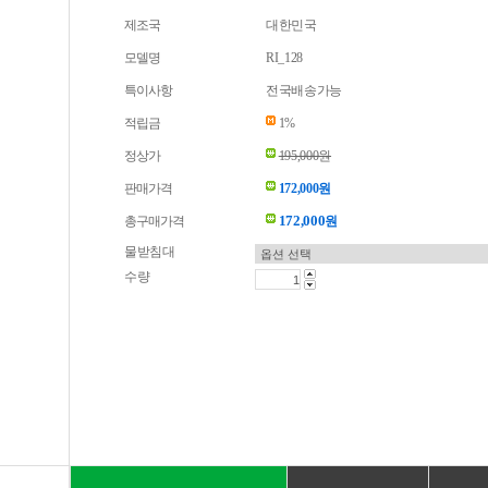
제조국
대한민국
모델명
RI_128
특이사항
전국배송가능
적립금
1%
정상가
195,000원
판매가격
172,000원
172,000
총구매가격
원
물받침대
수량