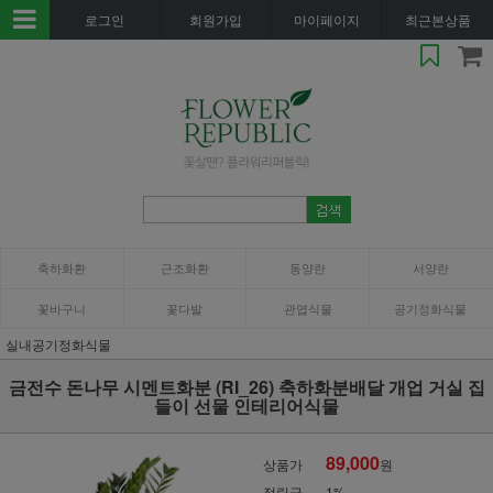
로그인
회원가입
마이페이지
최근본상품
축하화환
근조화환
동양란
서양란
꽃바구니
꽃다발
관엽식물
공기정화식물
실내공기정화식물
금전수 돈나무 시멘트화분 (RI_26) 축하화분배달 개업 거실 집
들이 선물 인테리어식물
89,000
상품가
원
적립금
1%