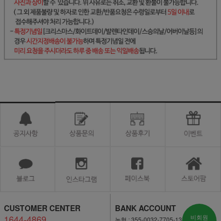
CUSTOMER CENTER
BANK ACCOUNT
1644-4869
비회원
농협 : 355-0032-7705-13