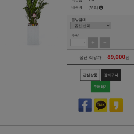
배송비
(무료)
물받침대
수량
89,000
옵션 적용가
원
관심상품
장바구니
구매하기