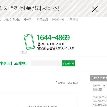
입
기업회원가입
장바구니
주문조회
마이페이지
이용안내
현재 위치
home
상품상세
>
장바구니 (
0
)
찜한상품
고객센터안
입금계좌안
카드결제조