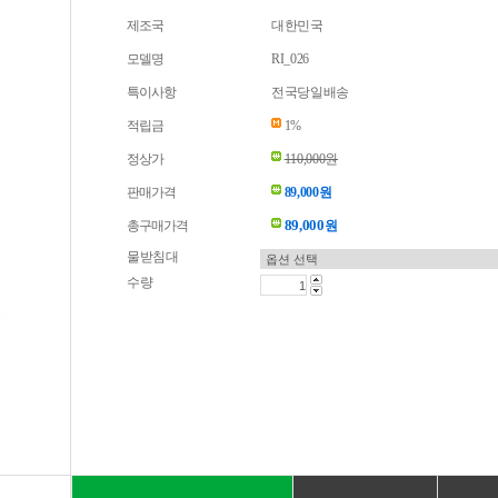
제조국
대한민국
모델명
RI_026
특이사항
전국당일배송
적립금
1%
정상가
110,000원
판매가격
89,000원
89,000
총구매가격
원
물받침대
수량