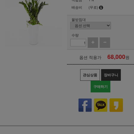
배송비
(무료)
물받침대
수량
68,000
옵션 적용가
원
관심상품
장바구니
구매하기