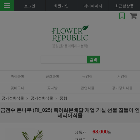
로그인
회원가입
마이페이지
최근본상품
축하화환
근조화환
동양란
서양란
꽃바구니
꽃다발
관엽식물
공기정화식물
공기정화식물
공기정화식물
중형
금전수 돈나무 (RI_025) 축하화분배달 개업 거실 선물 집들이 인
테리어식물
68,000
상품가
원
적립금
1%