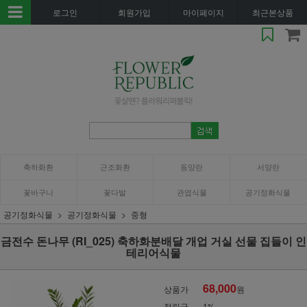
로그인
회원가입
마이페이지
최근본상품
축하화환
근조화환
동양란
서양란
꽃바구니
꽃다발
관엽식물
공기정화식물
공기정화식물
공기정화식물
중형
금전수 돈나무 (RI_025) 축하화분배달 개업 거실 선물 집들이 인
테리어식물
68,000
상품가
원
적립금
1%