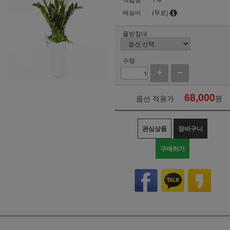
배송비
(무료)
물받침대
수량
68,000
옵션 적용가
원
관심상품
장바구니
구매하기