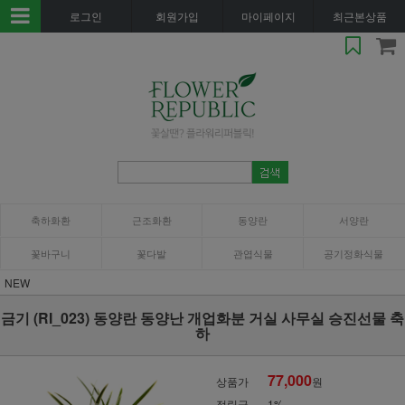
로그인
회원가입
마이페이지
최근본상품
축하화환
근조화환
동양란
서양란
꽃바구니
꽃다발
관엽식물
공기정화식물
NEW
금기 (RI_023) 동양란 동양난 개업화분 거실 사무실 승진선물 축
하
77,000
상품가
원
적립금
1%