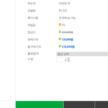
제조국
대한민국
모델명
RI_022
특이사항
전국배송가능
적립금
1%
정상가
150,000원
판매가격
138,000원
138,000
총구매가격
원
물받침대
수량