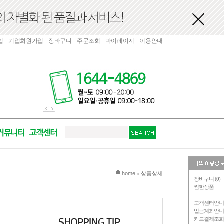
입
기업회원가입
장바구니
주문조회
마이페이지
이용안내
현재 위치
home
상품상세
>
장바구니 (
0
)
찜한상품
고객센터안
입금계좌안
카드결제조