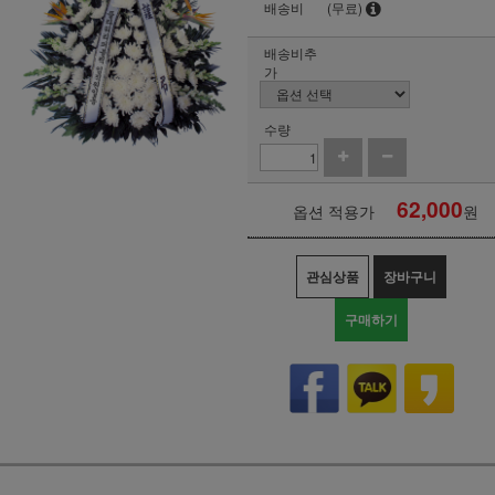
배송비
(무료)
배송비추
가
수량
62,000
옵션 적용가
원
관심상품
장바구니
구매하기