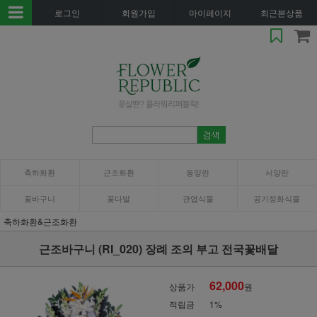
로그인
회원가입
마이페이지
최근본상품
축하화환
근조화환
동양란
서양란
꽃바구니
꽃다발
관엽식물
공기정화식물
축하화환&근조화환
근조바구니 (RI_020) 장례 조의 부고 전국꽃배달
62,000
상품가
원
적립금
1%