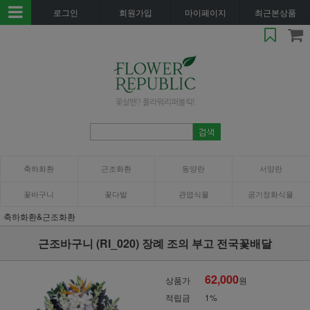
로그인
회원가입
마이페이지
최근본상품
축하화환
근조화환
동양란
서양란
꽃바구니
꽃다발
관엽식물
공기정화식물
축하화환&근조화환
근조바구니 (RI_020) 장례 조의 부고 전국꽃배달
62,000
상품가
원
적립금
1%