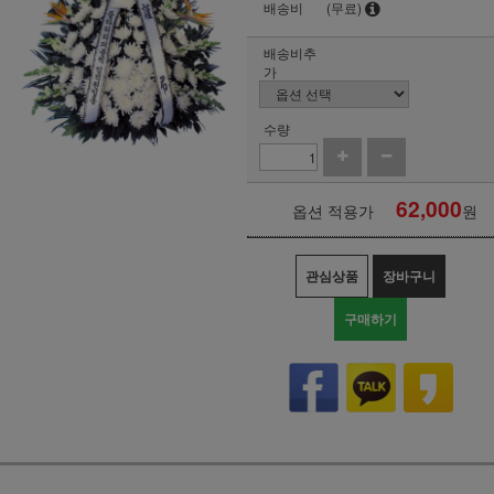
배송비
(무료)
배송비추
가
수량
62,000
옵션 적용가
원
관심상품
장바구니
구매하기