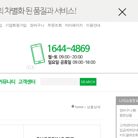
입
기업회원가입
장바구니
주문조회
마이페이지
이용안내
현재 위치
home
상품상세
>
장바구니 (
0
)
찜한상품
고객센터안
입금계좌안
카드결제조