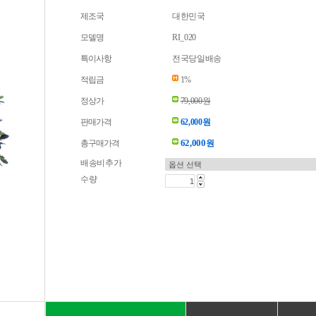
제조국
대한민국
모델명
RI_020
특이사항
전국당일배송
적립금
1%
정상가
79,000원
판매가격
62,000원
62,000
총구매가격
원
배송비추가
수량