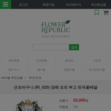
로그인
회원가입
마이페이지
최근본상품
축하화환
근조화환
동양란
서양란
꽃바구니
꽃다발
관엽식물
공기정화식물
테마별 추천상품
-추모/근조
근조바구니 (RI_020) 장례 조의 부고 전국꽃배달
62,000
상품가
원
적립금
1%