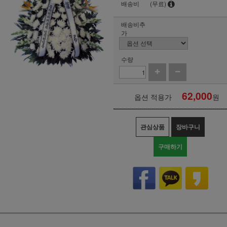
배송비
(무료)
배송비추
가
수량
62,000
옵션 적용가
원
관심상품
장바구니
구매하기