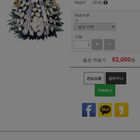
배송비
(무료)
배송비추
가
수량
62,000
옵션 적용가
원
관심상품
장바구니
구매하기