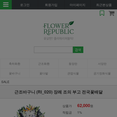
로그인
회원가입
마이페이지
최근본상품
축하화환
근조화환
동양란
서양란
꽃바구니
꽃다발
관엽식물
공기정화식물
SALE
근조바구니 (RI_020) 장례 조의 부고 전국꽃배달
62,000
상품가
원
적립금
1%