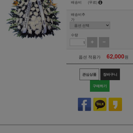
배송비
(무료)
배송비추
가
수량
62,000
옵션 적용가
원
관심상품
장바구니
구매하기