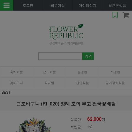
로그인
회원가입
마이페이지
최근본상품
축하화환
근조화환
동양란
서양란
꽃바구니
꽃다발
관엽식물
공기정화식물
BEST
근조바구니 (RI_020) 장례 조의 부고 전국꽃배달
62,000
상품가
원
적립금
1%