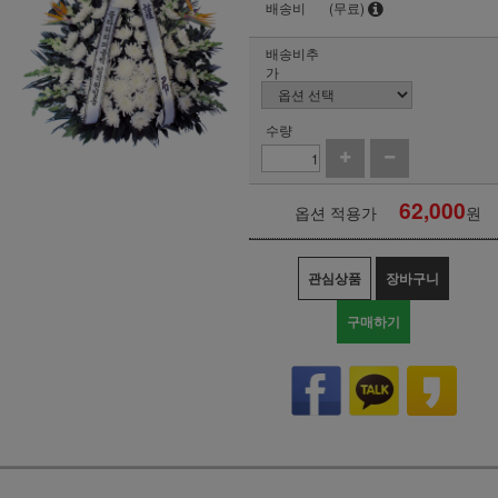
배송비
(무료)
배송비추
가
수량
62,000
옵션 적용가
원
관심상품
장바구니
구매하기