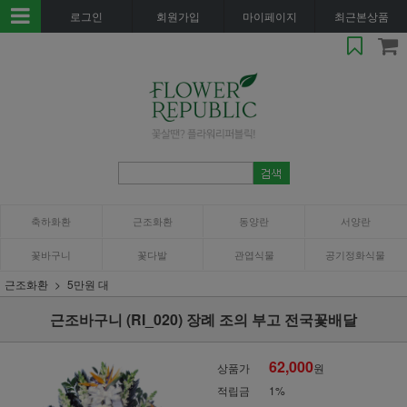
로그인
회원가입
마이페이지
최근본상품
축하화환
근조화환
동양란
서양란
꽃바구니
꽃다발
관엽식물
공기정화식물
근조화환
5만원 대
근조바구니 (RI_020) 장례 조의 부고 전국꽃배달
62,000
상품가
원
적립금
1%