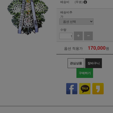
배송비
(무료)
배송비추
가
수량
170,000
옵션 적용가
원
관심상품
장바구니
구매하기