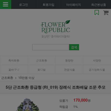
로그인
회원가입
마이페이지
최근본상품
축하화환
근조화환
동양란
서양란
꽃바구니
꽃다발
관엽식물
공기정화식물
근조화환
10만원 이상
5단 근조화환 중급형 (RI_019) 장례식 조화배달 조문 추모
170,000
상품가
원
적립금
1%