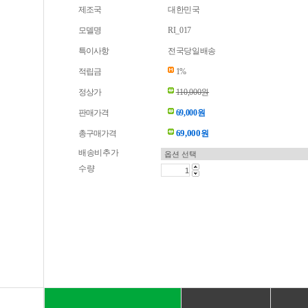
제조국
대한민국
모델명
RI_017
특이사항
전국당일배송
적립금
1%
정상가
110,000원
판매가격
69,000원
69,000
총구매가격
원
배송비추가
수량