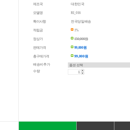
제조국
대한민국
모델명
RI_016
특이사항
전국당일배송
적립금
1%
정상가
150,000원
판매가격
99,000원
99,000
총구매가격
원
배송비추가
수량