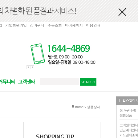
입
기업회원가입
장바구니
주문조회
마이페이지
이용안내
현재 위치
home
상품상세
>
장바구니 (
0
)
찜한상품
고객센터안
입금계좌안
카드결제조