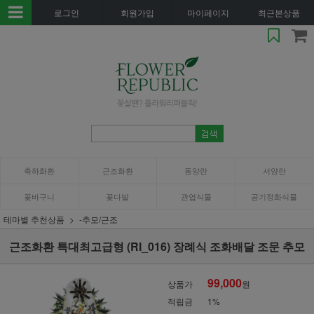
로그인
회원가입
마이페이지
최근본상품
축하화환
근조화환
동양란
서양란
꽃바구니
꽃다발
관엽식물
공기정화식물
테마별 추천상품
-추모/근조
근조화환 특대최고급형 (RI_016) 장례식 조화배달 조문 추모
99,000
상품가
원
적립금
1%