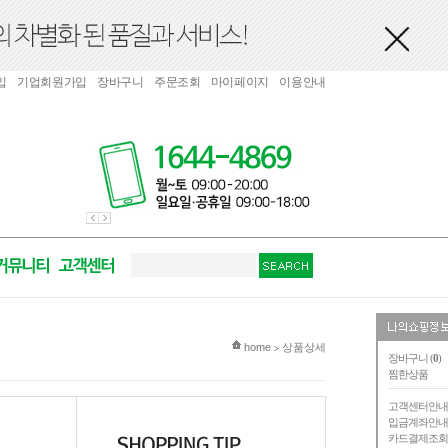
입
기업회원가입
장바구니
주문조회
마이페이지
이용안내
현재 위치
home
상품상세
>
장바구니 (
0
)
찜한상품
고객센터안
입금계좌안
카드결제조