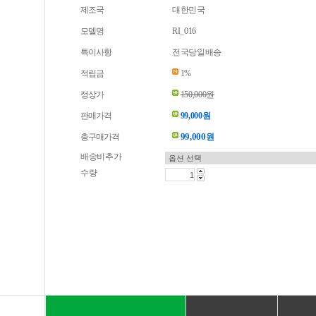
제조국
대한민국
모델명
RI_016
특이사항
전국당일배송
적립금
1%
정상가
150,000원
판매가격
99,000원
99,000
총구매가격
원
배송비추가
수량