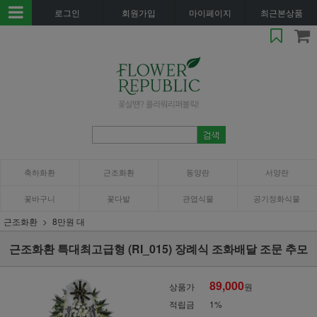
로그인
회원가입
마이페이지
최근본상품
축하화환
근조화환
동양란
서양란
꽃바구니
꽃다발
관엽식물
공기정화식물
근조화환
8만원 대
근조화환 특대최고급형 (RI_015) 장례식 조화배달 조문 추모
89,000
상품가
원
적립금
1%