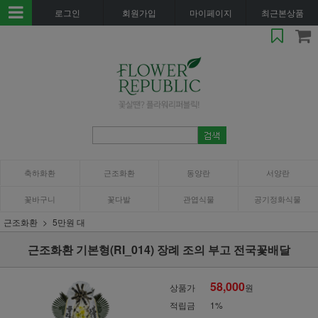
로그인
회원가입
마이페이지
최근본상품
축하화환
근조화환
동양란
서양란
꽃바구니
꽃다발
관엽식물
공기정화식물
근조화환
5만원 대
근조화환 기본형(RI_014) 장례 조의 부고 전국꽃배달
58,000
상품가
원
적립금
1%