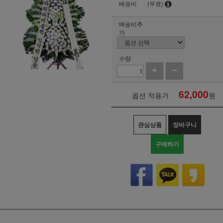
배송비
(무료)
배송비추
가
수량
62,000
옵션 적용가
원
관심상품
장바구니
구매하기