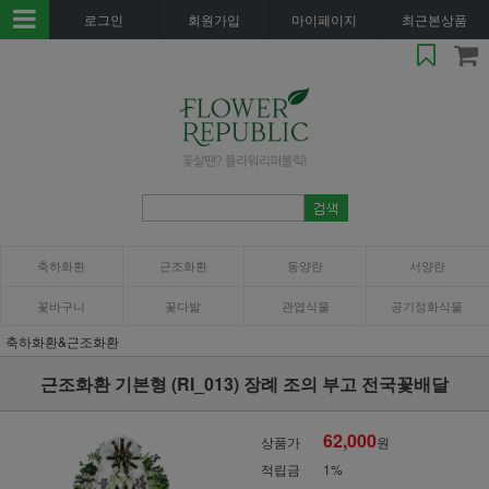
로그인
회원가입
마이페이지
최근본상품
축하화환
근조화환
동양란
서양란
꽃바구니
꽃다발
관엽식물
공기정화식물
축하화환&근조화환
근조화환 기본형 (RI_013) 장례 조의 부고 전국꽃배달
62,000
상품가
원
적립금
1%