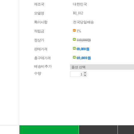
제조국
대한민국
모델명
RI_012
특이사항
전국당일배송
적립금
1%
정상가
110,000원
판매가격
69,000원
69,000
총구매가격
원
배송비추가
수량