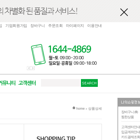
입
기업회원가입
장바구니
주문조회
마이페이지
이용안내
현재 위치
home
상품상세
>
장바구니 (
0
)
찜한상품
고객센터안
입금계좌안
카드결제조