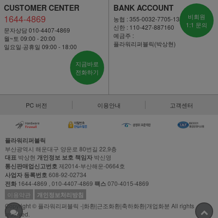
CUSTOMER CENTER
BANK ACCOUNT
1644-4869
비회원
농협 : 355-0032-7705-13
1:1 문의
신한 : 110-427-887160
문자상담 010-4407-4869
예금주 :
월~토 09:00 - 20:00
플라워리퍼블릭(박상현)
일요일·공휴일 09:00 - 18:00
지금바로
전화하기
PC 버전
이용안내
고객센터
플라워리퍼블릭
부산광역시 해운대구 양운로 80번길 22,9층
대표
박상현
개인정보 보호 책임자
박신영
통신판매업신고번호
제2014-부산해운-0664호
사업자 등록번호
608-92-02734
전화
1644-4869 , 010-4407-4869
팩스
070-4015-4869
이용약관
개인정보처리방침
Copyright © 플라워리퍼블릭 -|화환|근조화환|축하화환|개업화분 All rights
reserved.