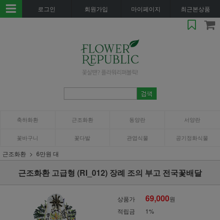
로그인
회원가입
마이페이지
최근본상품
축하화환
근조화환
동양란
서양란
꽃바구니
꽃다발
관엽식물
공기정화식물
근조화환
6만원 대
근조화환 고급형 (RI_012) 장례 조의 부고 전국꽃배달
69,000
상품가
원
적립금
1%