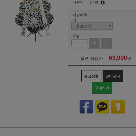
배송비
(무료)
배송비추
가
수량
69,000
옵션 적용가
원
관심상품
장바구니
구매하기